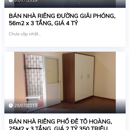
BÁN NHÀ RIÊNG ĐƯỜNG GIẢI PHÓNG,
56m2 x 3 TẦNG, GIÁ 4 TỶ
Chưa cập nhật...
28/07/2019
BÁN NHÀ RIÊNG PHỐ ĐÊ TÔ HOÀNG,
25M2 x 3 TẦNG, GIÁ 2 TỶ 350 TRIỆU