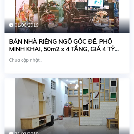
01/08/2019
BÁN NHÀ RIÊNG NGÕ GỐC ĐỀ, PHỐ
MINH KHAI, 50m2 x 4 TẦNG, GIÁ 4 TỶ
100 TRIỆU
Chưa cập nhật...
31/07/2019