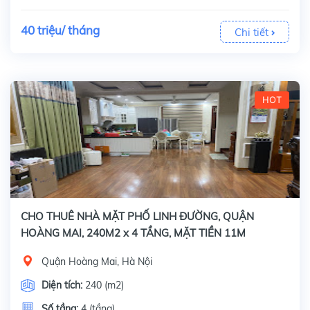
40 triệu/ tháng
Chi tiết
HOT
CHO THUÊ NHÀ MẶT PHỐ LINH ĐƯỜNG, QUẬN
HOÀNG MAI, 240M2 x 4 TẦNG, MẶT TIỀN 11M
Quận Hoàng Mai, Hà Nội
Diện tích:
240 (m2)
Số tầng:
4 (tầng)