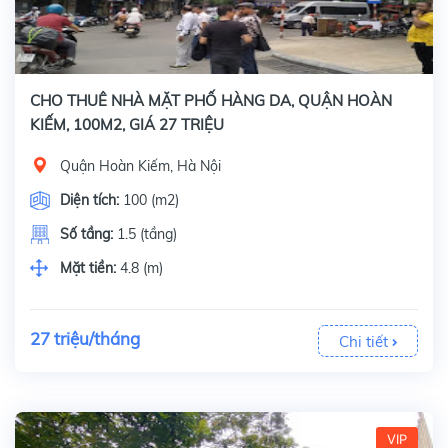
CHO THUÊ NHÀ MẶT PHỐ HÀNG DA, QUẬN HOÀN
KIẾM, 100M2, GIÁ 27 TRIỆU
Quận Hoàn Kiếm, Hà Nội
Diện tích:
100 (m2)
Số tầng:
1.5 (tầng)
Mặt tiền:
4.8 (m)
27 triệu/tháng
Chi tiết
VIP