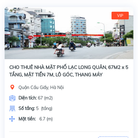
VIP
CHO THUÊ NHÀ MẶT PHỐ LẠC LONG QUÂN, 67M2 x 5
TẦNG, MẶT TIỀN 7M, LÔ GÓC, THANG MÁY
Quận Cầu Giấy, Hà Nội
Diện tích:
67 (m2)
Số tầng:
5 (tầng)
Mặt tiền:
6.7 (m)