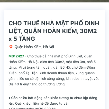
CHO THUÊ NHÀ MẶT PHỐ ĐINH
LIỆT, QUẬN HOÀN KIẾM, 30M2
x 5 TẦNG
Quận Hoàn Kiếm, Hà Nội
MS: 2427
- Cho thuê cả nhà mặt phố Đinh Liệt, quận
Hoàn Kiếm, Hà Nội. diện tích 30m2, mặt tiền 3m, nhà 5
tầng. Vị trí trung tâm quận, gần Bờ Hồ, chợ đêm Đồng
Xuân, phố Tạ Hiện, kinh doanh thuận tiện, xung quanh
gần nhiều cơ sở tiện ích công cộng, kinh doanh tuyệt vời.
Giá 40 triệu/tháng có thương lượng
♦ Còn nhiều bất động sản khác tương tự chưa kịp đăng
lên, Quý khách liên hệ để được tư vấn
♦ Call/sms/zalo: 0976.222.111