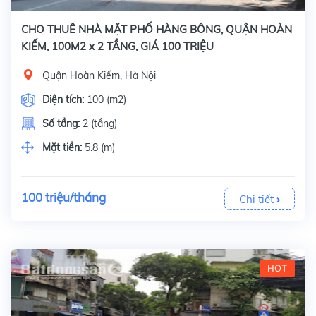
CHO THUÊ NHÀ MẶT PHỐ HÀNG BÔNG, QUẬN HOÀN
KIẾM, 100M2 x 2 TẦNG, GIÁ 100 TRIỆU
Quận Hoàn Kiếm, Hà Nội
Diện tích:
100 (m2)
Số tầng:
2 (tầng)
Mặt tiền:
5.8 (m)
100 triệu/tháng
Chi tiết
HOT