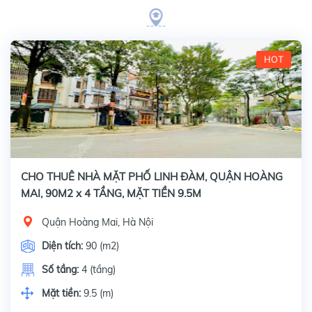
HOT
CHO THUÊ NHÀ MẶT PHỐ LINH ĐÀM, QUẬN HOÀNG
MAI, 90M2 x 4 TẦNG, MẶT TIỀN 9.5M
Quận Hoàng Mai, Hà Nội
Diện tích:
90 (m2)
Số tầng:
4 (tầng)
Mặt tiền:
9.5 (m)