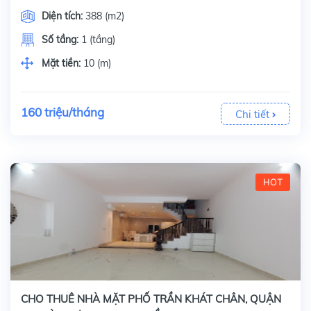
Diện tích:
388 (m2)
Số tầng:
1 (tầng)
Mặt tiền:
10 (m)
160 triệu/tháng
Chi tiết
HOT
CHO THUÊ NHÀ MẶT PHỐ TRẦN KHÁT CHÂN, QUẬN