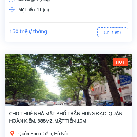
Mặt tiền:
11 (m)
150 triệu/ tháng
Chi tiết
HOT
CHO THUÊ NHÀ MẶT PHỐ TRẦN HƯNG ĐẠO, QUẬN
HOÀN KIẾM, 388M2, MẶT TIỀN 10M
Quận Hoàn Kiếm, Hà Nội