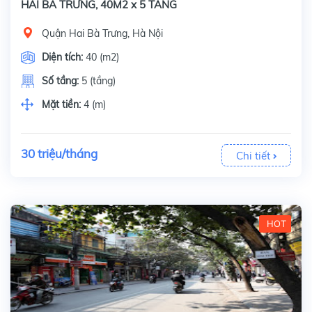
HAI BÀ TRƯNG, 40M2 x 5 TẦNG
Quận Hai Bà Trưng, Hà Nội
Diện tích:
40 (m2)
Số tầng:
5 (tầng)
Mặt tiền:
4 (m)
30 triệu/tháng
Chi tiết
HOT