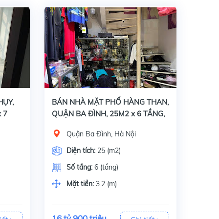
m: + Phố
Bán nhà mặt phố Hàng Than, Quận Ba Đình, Hà Nội, Diện tích 25 m2 x 6 tầng, mặt tiền 3.2 m. Giấy tờ pháp lý đầy đủ: Sổ đỏ chính chủ.Đặc điểm: Nhà mặt
HỤY,
BÁN NHÀ MẶT PHỐ HÀNG THAN,
 7
QUẬN BA ĐÌNH, 25M2 x 6 TẦNG,
U
GIÁ 16 TỶ 900 TRIỆU
Quận Ba Đình, Hà Nội
Diện tích:
25 (m2)
Số tầng:
6 (tầng)
Mặt tiền:
3.2 (m)
16 tỷ 900 triệu