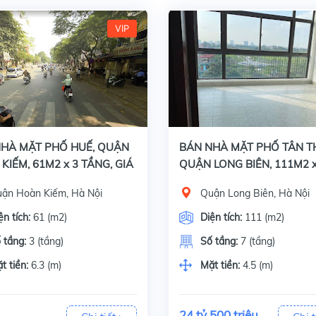
VIP
hố Phố Huế, quận Hoàn Kiếm, Hà Nội, Diện tích 61 m2 x 3 tầng, mặt tiền 6.3 m. Giấy tờ, pháp lý: Sổ đỏ chính chủ.Đặc điểm: Vỉa hè rộng,
Bán nhà mặt phố Tân Thụy, Quận Long Biên, Hà Nội, Diện tích 111 m2 x 7 tầng, mặt tiền 4.5 m. Giấy tờ pháp lý đầy đủ: Sổ đỏ chính chủ.Đặc điể
HÀ MẶT PHỐ HUẾ, QUẬN
BÁN NHÀ MẶT PHỐ TÂN T
KIẾM, 61M2 x 3 TẦNG, GIÁ
QUẬN LONG BIÊN, 111M2 x
TẦNG, GIÁ 24 TỶ 500 TRIỆ
ận Hoàn Kiếm, Hà Nội
Quận Long Biên, Hà Nội
ện tích:
61 (m2)
Diện tích:
111 (m2)
 tầng:
3 (tầng)
Số tầng:
7 (tầng)
t tiền:
6.3 (m)
Mặt tiền:
4.5 (m)
24 tỷ 500 triệu