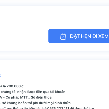
ĐẶT HẸN ĐI XEM
:
hà là 200.000 ₫
 chúng tôi nhận được tiền qua tài khoản
 - Cú pháp MTT _ Số điện thoại
, sẽ không hoàn trả phí dưới mọi hình thức.
 được thông tin hãy liên hệ 0976.222.111 để được hỗ trợ