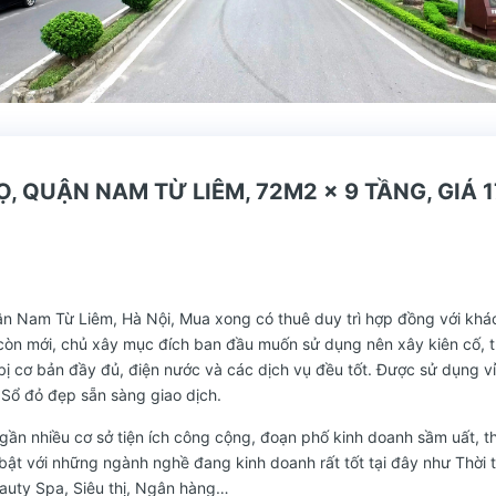
 QUẬN NAM TỪ LIÊM, 72M2 x 9 TẦNG, GIÁ 1
n Nam Từ Liêm, Hà Nội, Mua xong có thuê duy trì hợp đồng với khá
còn mới, chủ xây mục đích ban đầu muốn sử dụng nên xây kiên cố, t
bị cơ bản đầy đủ, điện nước và các dịch vụ đều tốt. Được sử dụng v
 Sổ đỏ đẹp sẵn sàng giao dịch.
h gần nhiều cơ sở tiện ích công cộng, đoạn phố kinh doanh sầm uất, t
 bật với những ngành nghề đang kinh doanh rất tốt tại đây như Thời 
auty Spa, Siêu thị, Ngân hàng…