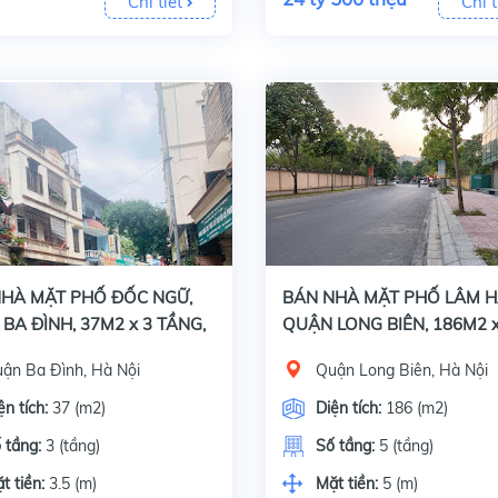
Chi tiết
Chi t
Bán nhà mặt phố Đốc Ngữ, Quận Ba Đình, Hà Nội, Diện tích 37 m2 x 3 tầng, mặt tiền 3.5 m. Giấy tờ pháp lý đầy đủ: Sổ đỏ chính chủ.Đặc điểm: + Vị trí:
Bán nhà mặt phố Lâm Hạ, Quận Long Biên, Hà Nội, Diện tích 186 m2 x 5 tầng, mặt tiền 5 m. Giấy tờ pháp lý đầy đủ: Sổ đỏ chính chủ.Đặc điểm: + Phố Lâm
HÀ MẶT PHỐ ĐỐC NGỮ,
BÁN NHÀ MẶT PHỐ LÂM H
BA ĐÌNH, 37M2 x 3 TẦNG,
QUẬN LONG BIÊN, 186M2 x
 TỶ 500 TRIỆU
TẦNG, GIÁ 33 TỶ
ận Ba Đình, Hà Nội
Quận Long Biên, Hà Nội
ện tích:
37 (m2)
Diện tích:
186 (m2)
 tầng:
3 (tầng)
Số tầng:
5 (tầng)
t tiền:
3.5 (m)
Mặt tiền:
5 (m)