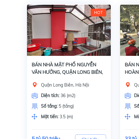
HOT
Bán nhà mặt phố Nguyễn Văn Hưởng, Quận Long Biên, Hà Nội, Diện tích 36 m2 x 5 tầng, mặt tiền 3.5 m. Giấy tờ pháp lý đầy đủ: Sổ đỏ chính chủ.Đặc điểm
Bán nhà mặt p
BÁN NHÀ MẶT PHỐ NGUYỄN
BÁN N
VĂN HƯỞNG, QUẬN LONG BIÊN,
HOÀN 
36M2 x 5 TẦNG, GIÁ 5 TỶ 50
33 TỶ
Quận Long Biên, Hà Nội
Qu
TRIỆU
Diện tích:
36 (m2)
Di
Số tầng:
5 (tầng)
Số
Mặt tiền:
3.5 (m)
Mặ
5 tỷ 50 triệu
33 tỷ