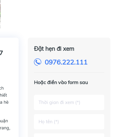
Đặt hẹn đi xem
7
0976.222.111
Hoặc điền vào form sau
ch
hiết
ỉa hè
huận
trang,