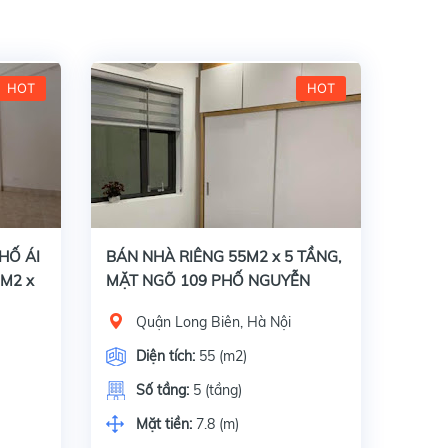
HOT
HOT
 N
Bán nhà riêng ngõ 109 Nguyễn Sơn, Quận , Hà Nội, Diện tích 55m2 x 5 tầng, mặt tiền 7.8m. Giấy tờ pháp lý đầy đủ: Sổ đỏ chính chủ.Đặc điểm: + Nhà siê
HỐ ÁI
BÁN NHÀ RIÊNG 55M2 x 5 TẦNG,
1M2 x
MẶT NGÕ 109 PHỐ NGUYỄN
ỆU
SƠN, QUẬN LONG BIÊN, GIÁ 6 TỶ
Quận Long Biên, Hà Nội
700 TRIỆU
Diện tích:
55 (m2)
Số tầng:
5 (tầng)
Mặt tiền:
7.8 (m)