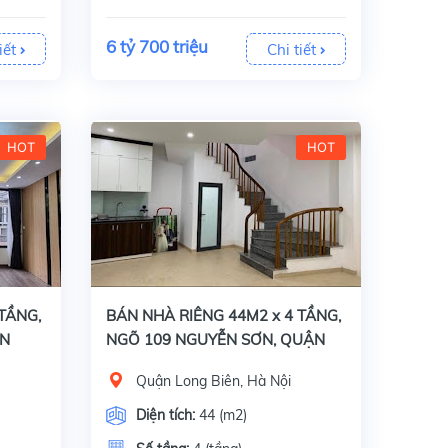
6 tỷ 700 triệu
iết
Chi tiết
HOT
HOT
Bán nhà riêng ngõ 109 Nguyễn Sơn, Quận Long Biên, Hà Nội, Diện tích 44 m2 x 4 tầng, mặt tiền 5.9 m. Giấy tờ pháp lý đầy đủ: Sổ đỏ chính chủ.Đặc điểm
TẦNG,
BÁN NHÀ RIÊNG 44M2 x 4 TẦNG,
ỄN
NGÕ 109 NGUYỄN SƠN, QUẬN
Á 6 TỶ
LONG BIÊN, GIÁ 4 TỶ 100 TRIỆU
Quận Long Biên, Hà Nội
Diện tích:
44 (m2)