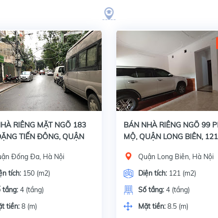
Bán nhà riêng mặt ngõ 183 phố Đặng Tiến Đông, quận Đống Đa, Hà Nội, Diện tích 150 m2 x 4 tầng, mặt tiền 8 m. Giấy tờ, pháp lý: Sổ đỏ chính chủ.Đặc đ
Bán nhà riêng ngõ 99 Ái Mộ, Quận Long Biên, Hà Nội, Diện tích 121 m2 x 4 tầng, mặt tiền 8.5 m. Giấy tờ pháp lý đầy đủ: Sổ đỏ chính chủ.Đặc điểm: +
HÀ RIÊNG MẶT NGÕ 183
BÁN NHÀ RIÊNG NGÕ 99 P
ẶNG TIẾN ĐÔNG, QUẬN
MỘ, QUẬN LONG BIÊN, 12
ĐA, 150M2 x 4 TẦNG, MẶT
4 TẦNG, GIÁ 24 TỶ 500 TRI
ận Đống Đa, Hà Nội
Quận Long Biên, Hà Nội
8M
ện tích:
150 (m2)
Diện tích:
121 (m2)
 tầng:
4 (tầng)
Số tầng:
4 (tầng)
t tiền:
8 (m)
Mặt tiền:
8.5 (m)