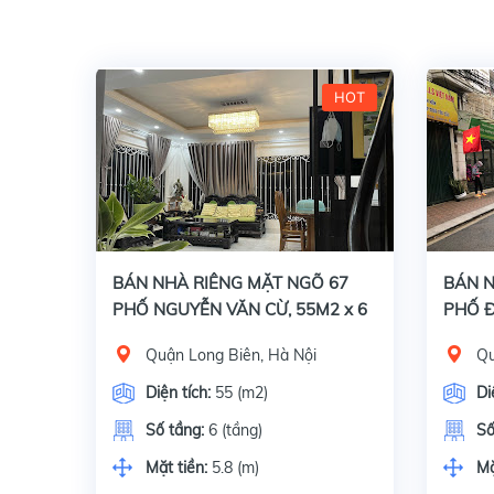
HOT
Bán nhà riêng mặt ngõ 67 phố Ngyễn Văn Cừ, Quận Long Biên, Hà Nội, Diện tích 55 m2 x 6 tầng, mặt tiền 5.8 m. Giấy tờ pháp lý đầy đủ: Sổ đỏ chính chủ.
BÁN NHÀ RIÊNG MẶT NGÕ 67
BÁN N
PHỐ NGUYỄN VĂN CỪ, 55M2 x 6
PHỐ Đ
TẦNG, GIÁ 7 TỶ 800 TRIỆU
ĐỐNG 
Quận Long Biên, Hà Nội
Qu
TIỀN 
Diện tích:
55 (m2)
Di
Số tầng:
6 (tầng)
Số
Mặt tiền:
5.8 (m)
Mặ