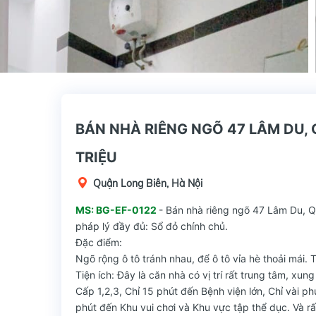
BÁN NHÀ RIÊNG NGÕ 47 LÂM DU, Q
TRIỆU
Quận Long Biên, Hà Nội
MS: BG-EF-0122
- Bán nhà riêng ngõ 47 Lâm Du, Qu
pháp lý đầy đủ: Sổ đỏ chính chủ.
Đặc điểm:
Ngõ rộng ô tô tránh nhau, để ô tô vỉa hè thoải mái. 
Tiện ích: Đây là căn nhà có vị trí rất trung tâm, x
Cấp 1,2,3, Chỉ 15 phút đến Bệnh viện lớn, Chỉ vài ph
phút đến Khu vui chơi và Khu vực tập thể dục. Và rất