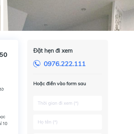
Đặt hẹn đi xem
550
0976.222.111
Hoặc điền vào form sau
tờ
học
ỉ 10