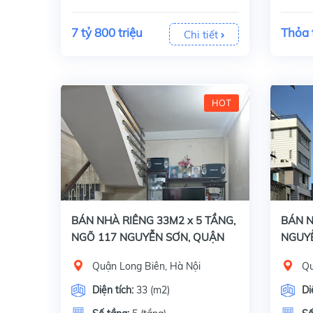
7 tỷ 800 triệu
Thỏa 
Chi tiết
HOT
Bán nhà riêng ngõ 117 Nguyễn Sơn, Quận Long Biên, Hà Nội, Diện tích 33m2 x 5 tầng, mặt tiền 3.5m. Giấy tờ pháp lý đầy đủ: Sổ đỏ chính chủ.Đặc điểm:
Bán nhà 
BÁN NHÀ RIÊNG 33M2 x 5 TẦNG,
BÁN N
NGÕ 117 NGUYỄN SƠN, QUẬN
NGUYỄ
LONG BIÊN, GIÁ 2 TỶ 900 TRIỆU
BIÊN, 
Quận Long Biên, Hà Nội
Qu
200 T
Diện tích:
33 (m2)
Di